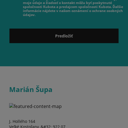
moje údaje a žiadosť o kontakt môžu byť poskytnuté
spoločnosti Kubota a predajcom spoločnosti Kubota. Ďalšie
informácie nájdete v našom oznámení o ochrane osobných
údajov.
Predložiť
Marián Šupa
J. Hollého 164
Veľké Kostoľany, &#32; 922 07