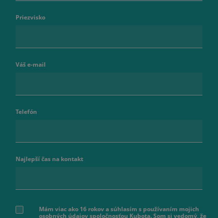
Priezvisko
Váš e-mail
Telefón
Najlepší čas na kontakt
Mám viac ako 16 rokov a súhlasím s používaním mojich
osobných údajov spoločnosťou Kubota. Som si vedomý, že