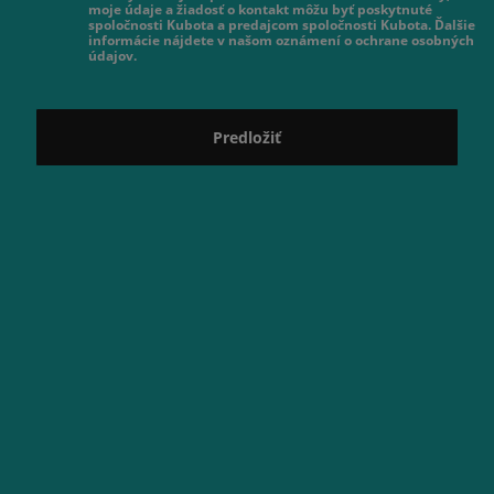
moje údaje a žiadosť o kontakt môžu byť poskytnuté
spoločnosti Kubota a predajcom spoločnosti Kubota. Ďalšie
informácie nájdete v našom oznámení o ochrane osobných
údajov.
Predložiť