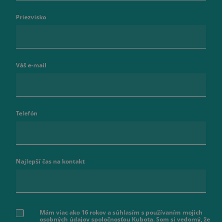
Priezvisko
Váš e-mail
Telefón
Najlepší čas na kontakt
Mám viac ako 16 rokov a súhlasím s používaním mojich
osobných údajov spoločnosťou Kubota. Som si vedomý, že