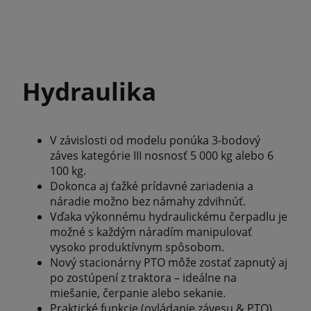
Hydraulika
V závislosti od modelu ponúka 3-bodový
záves kategórie III nosnosť 5 000 kg alebo 6
100 kg.
Dokonca aj ťažké prídavné zariadenia a
náradie možno bez námahy zdvihnúť.
Vďaka výkonnému hydraulickému čerpadlu je
možné s každým náradím manipulovať
vysoko produktívnym spôsobom.
Nový stacionárny PTO môže zostať zapnutý aj
po zostúpení z traktora – ideálne na
miešanie, čerpanie alebo sekanie.
Praktické funkcie (ovládanie závesu & PTO)