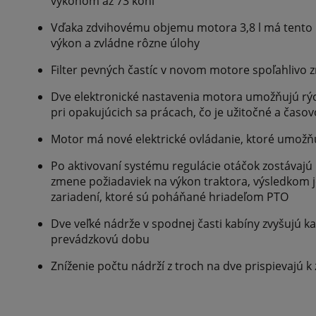
výkonom až 73 koní
Vďaka zdvihovému objemu motora 3,8 l má tento 
výkon a zvládne rôzne úlohy
Filter pevných častíc v novom motore spoľahlivo z
Dve elektronické nastavenia motora umožňujú rý
pri opakujúcich sa prácach, čo je užitočné a časo
Motor má nové elektrické ovládanie, ktoré umožňu
Po aktivovaní systému regulácie otáčok zostávajú k
zmene požiadaviek na výkon traktora, výsledkom 
zariadení, ktoré sú poháňané hriadeľom PTO
Dve veľké nádrže v spodnej časti kabíny zvyšujú ka
prevádzkovú dobu
Zníženie počtu nádrží z troch na dve prispievajú 