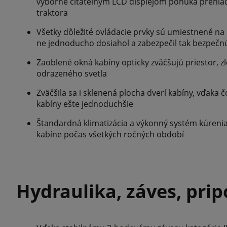
výborne čitateľným LCD displejom ponúka prehľa
traktora
Všetky dôležité ovládacie prvky sú umiestnené na 
ne jednoducho dosiahol a zabezpečil tak bezpečn
Zaoblené okná kabíny opticky zväčšujú priestor, z
odrazeného svetla
Zväčšila sa i sklenená plocha dverí kabíny, vďaka
kabíny ešte jednoduchšie
Štandardná klimatizácia a výkonný systém kúrenia 
kabíne počas všetkých ročných období
Hydraulika, záves, prip