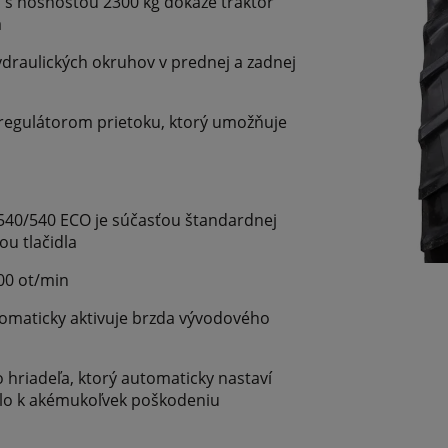
 s nosnosťou 2300 kg dokáže traktor
a
ydraulických okruhov v prednej a zadnej
 regulátorom prietoku, ktorý umožňuje
540/540 ECO je súčasťou štandardnej
u tlačidla
000 ot/min
omaticky aktivuje brzda vývodového
hriadeľa, ktorý automaticky nastaví
lo k akémukoľvek poškodeniu