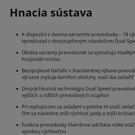
Hnacia sústava
K dispozícii s dvoma variantmi prevodovky – 18 rýc
vpred/vzad s dvojstupňovým násobičom Dual Sp
Obidva varianty prevodoviek sa vyznačujú hladký
hospodárnosťou
Bezspojkové tlačidlo v štandardnej výbave prev
výrazne zvyšuje komfort obsluhy, stačí iba zatlači
Dvojrýchlostná technológia Dual Speed prevodov
vyšších a nižších prevodových stupňov
Pri zvyšujúcom sa zaťažení v polohe Hi stačí zatlač
čím sa následne zníži rýchlosť jazdy a zvýši krúti
Funkcia prevodovky Overdrive udržiava nízke otá
vysokou rýchlosťou