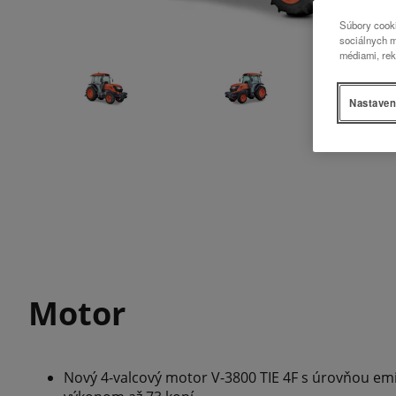
Súbory cooki
sociálnych m
médiami, rek
Nastaven
Motor
Nový 4-valcový motor V-3800 TIE 4F s úrovňou emi