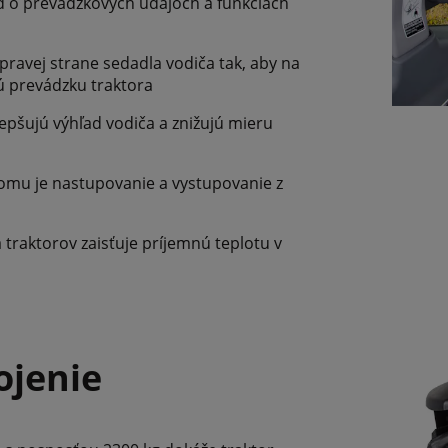
d o prevádzkových údajoch a funkciách
pravej strane sedadla vodiča tak, aby na
ú prevádzku traktora
lepšujú výhľad vodiča a znižujú mieru
 čomu je nastupovanie a vystupovanie z
traktorov zaisťuje príjemnú teplotu v
ojenie