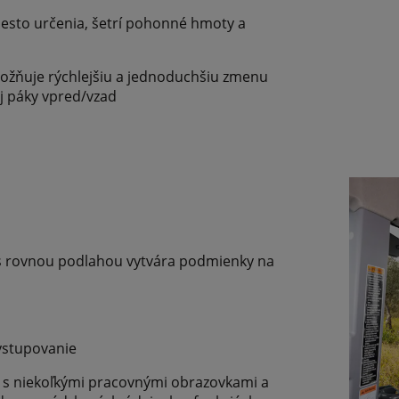
esto určenia, šetrí pohonné hmoty a
ožňuje rýchlejšiu a jednoduchšiu zmenu
j páky vpred/vzad
 s rovnou podlahou vytvára podmienky na
ystupovanie
el s niekoľkými pracovnými obrazovkami a