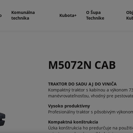
Komunálna
O Šupa
Ob
o
Kubota+
technika
Technike
Ku
M5072N CAB
TRAKTOR DO SADU AJ DO VINIČA
Kompaktný traktor s kabínou a výkonom 73
manévrovateľnosťou, vhodný pre pestovateľ
Vysoko produktívny
Profesionálny traktor s pôsobivým výkono
Kompaktná konštrukcia
Úzka konštrukcia ho predurčuje na použit