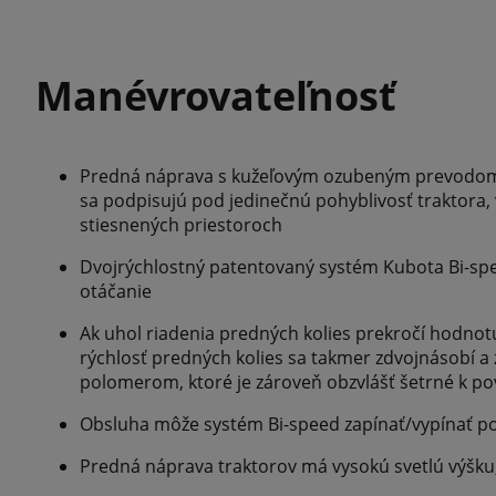
Manévrovateľnosť
Predná náprava s kužeľovým ozubeným prevodom 
sa podpisujú pod jedinečnú pohyblivosť traktora,
stiesnených priestoroch
Dvojrýchlostný patentovaný systém Kubota Bi-sp
otáčanie
Ak uhol riadenia predných kolies prekročí hodnotu
rýchlosť predných kolies sa takmer zdvojnásobí a
polomerom, ktoré je zároveň obzvlášť šetrné k p
Obsluha môže systém Bi-speed zapínať/vypínať p
Predná náprava traktorov má vysokú svetlú výšku, 