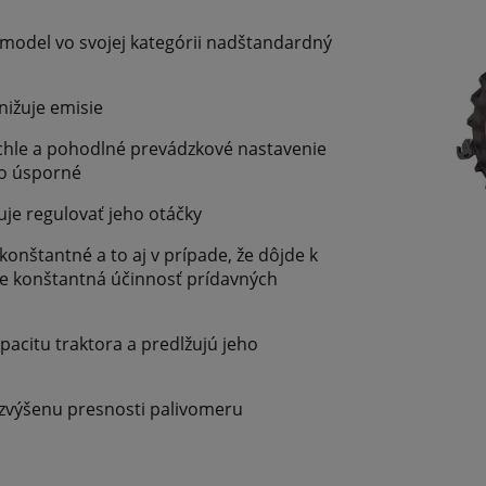
model vo svojej kategórii nadštandardný
nižuje emisie
chle a pohodlné prevádzkové nastavenie
vo úsporné
je regulovať jeho otáčky
onštantné a to aj v prípade, že dôjde k
je konštantná účinnosť prídavných
pacitu traktora a predlžujú jeho
k zvýšenu presnosti palivomeru