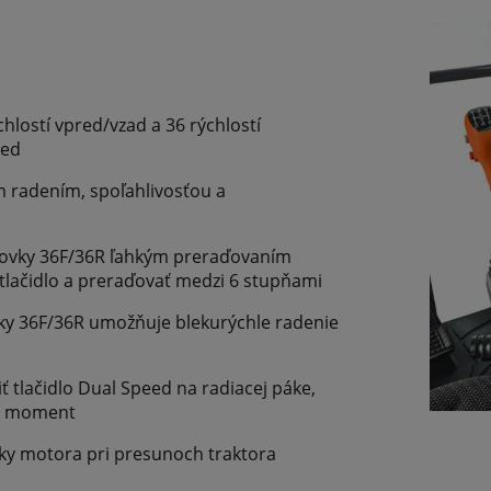
hlostí vpred/vzad a 36 rýchlostí
eed
m radením, spoľahlivosťou a
odovky 36F/36R ľahkým preraďovaním
ť tlačidlo a preraďovať medzi 6 stupňami
ky 36F/36R umožňuje blekurýchle radenie
iť tlačidlo Dual Speed na radiacej páke,
aci moment
čky motora pri presunoch traktora