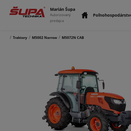
Marián Šupa
Poľnohospodárstv
Autorizovaný
predajca
/
/
/
Traktory
M5002 Narrow
M5072N CAB