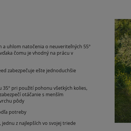
a uhlom natočenia o neuveriteľných 55°
 vďaka čomu je vhodný na prácu v
eed zabezpečuje ešte jednoduchšie
 35° pri použití pohonu všetkých kolies,
 zabezpečí otáčanie s menším
ovrchu pôdy
odľa potreby
jednu z najlepších vo svojej triede