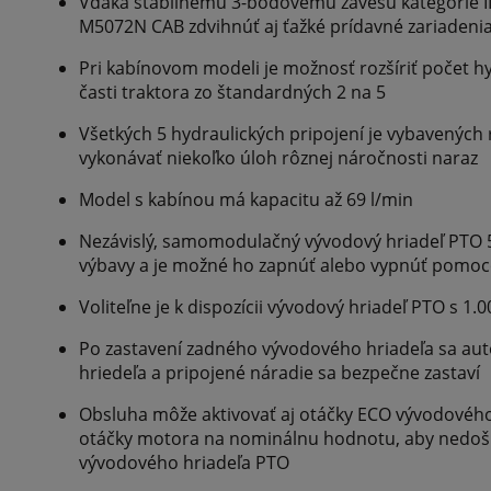
Vďaka stabilnému 3-bodovému závesu kategórie II
M5072N CAB zdvihnúť aj ťažké prídavné zariadeni
Pri kabínovom modeli je možnosť rozšíriť počet h
časti traktora zo štandardných 2 na 5
Všetkých 5 hydraulických pripojení je vybavených
vykonávať niekoľko úloh rôznej náročnosti naraz
Model s kabínou má kapacitu až 69 l/min
Nezávislý, samomodulačný vývodový hriadeľ PTO 
výbavy a je možné ho zapnúť alebo vypnúť pomoco
Voliteľne je k dispozícii vývodový hriadeľ PTO s 1.
Po zastavení zadného vývodového hriadeľa sa aut
hriedeľa a pripojené náradie sa bezpečne zastaví
Obsluha môže aktivovať aj otáčky ECO vývodového 
otáčky motora na nominálnu hodnotu, aby nedoš
vývodového hriadeľa PTO