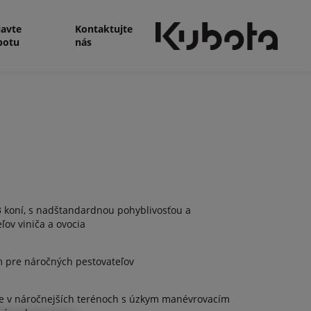
javte
Kontaktujte
botu
nás
 koní, s nadštandardnou pohyblivosťou a
ov viniča a ovocia
m pre náročných pestovateľov
ie v náročnejších terénoch s úzkym manévrovacím