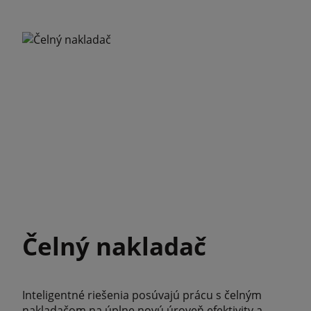
Čelný nakladač
Inteligentné riešenia posúvajú prácu s čelným
nakladačom na úplne novú úroveň efektivity a