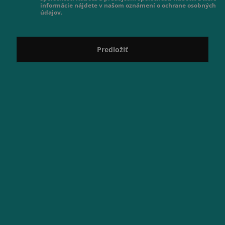
informácie nájdete v našom oznámení o ochrane osobných
údajov.
Predložiť