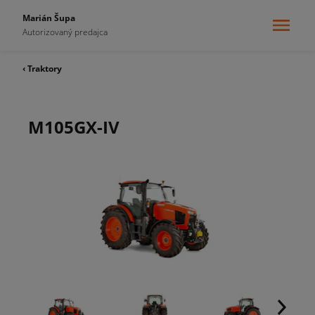
Marián Šupa
Autorizovaný predajca
‹ Traktory
M105GX-IV