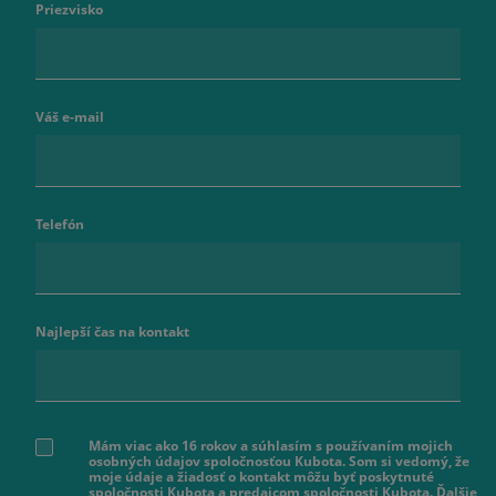
Priezvisko
Váš e-mail
Telefón
Najlepší čas na kontakt
Mám viac ako 16 rokov a súhlasím s používaním mojich
osobných údajov spoločnosťou Kubota. Som si vedomý, že
moje údaje a žiadosť o kontakt môžu byť poskytnuté
spoločnosti Kubota a predajcom spoločnosti Kubota. Ďalšie