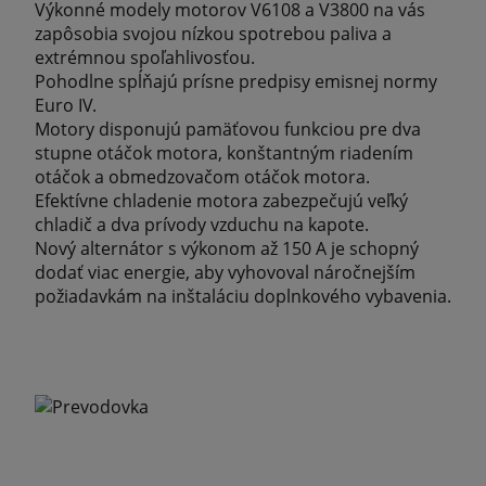
Výkonné modely motorov V6108 a V3800 na vás
zapôsobia svojou nízkou spotrebou paliva a
extrémnou spoľahlivosťou.
Pohodlne spĺňajú prísne predpisy emisnej normy
Euro IV.
Motory disponujú pamäťovou funkciou pre dva
stupne otáčok motora, konštantným riadením
otáčok a obmedzovačom otáčok motora.
Efektívne chladenie motora zabezpečujú veľký
chladič a dva prívody vzduchu na kapote.
Nový alternátor s výkonom až 150 A je schopný
dodať viac energie, aby vyhovoval náročnejším
požiadavkám na inštaláciu doplnkového vybavenia.