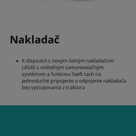
Nakladač
K dispozícii s novým čelným nakladačom
LA545 s voliteľným samonivelačným
systémom a funkciou Swift tach na
jednoduché pripojenie a odpojenie nakladača
bez vystupovania z traktora