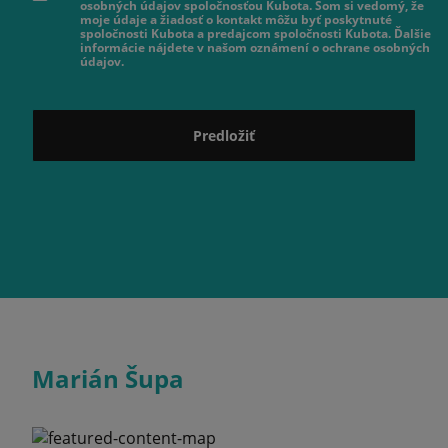
osobných údajov spoločnosťou Kubota. Som si vedomý, že
moje údaje a žiadosť o kontakt môžu byť poskytnuté
spoločnosti Kubota a predajcom spoločnosti Kubota. Ďalšie
informácie nájdete v našom oznámení o ochrane osobných
údajov.
Predložiť
Marián Šupa