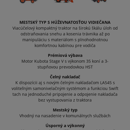
MESTSKÝ TYP S HÚŽEVNATOSŤOU VIDIEČANA
Viacúčelový kompaktný traktor na širokú škálu úloh od
odstraňovania snehu a kosenia trávnika až po
manipuláciu s materiálom s plnohodnotnou
komfortnou kabínou pre vodiča
Prémiová výbava
Motor Kubota Stage V s výkonom 35 koní a 3-
stupňovou prevodovkou HST
Čelný nakladač
K dispozícii aj s novým čelným nakladačom LA545 s
voliteľným samonivelačným systémom a funkciou Swift
tach na jednoduché pripojenie a odpojenie nakladača
bez vystupovania z traktora
Mestský typ
Vhodný na nasadenie v komunálnych službách
Úsporný a výkonný