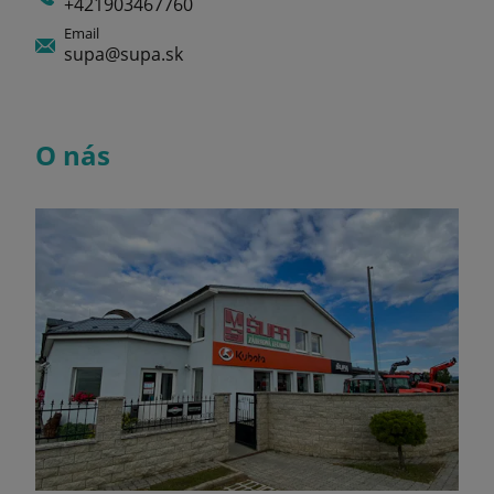
+421903467760
Email
supa@supa.sk
O nás