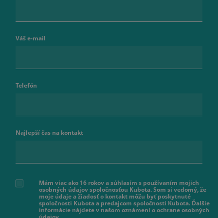
Váš e-mail
Telefón
Najlepší čas na kontakt
Mám viac ako 16 rokov a súhlasím s používaním mojich
osobných údajov spoločnosťou Kubota. Som si vedomý, že
moje údaje a žiadosť o kontakt môžu byť poskytnuté
spoločnosti Kubota a predajcom spoločnosti Kubota. Ďalšie
informácie nájdete v našom oznámení o ochrane osobných
údajov.