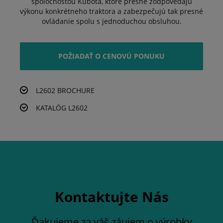
spoločnosťou Kubota, ktoré presne zodpovedajú
výkonu konkrétneho traktora a zabezpečujú tak presné
ovládanie spolu s jednoduchou obsluhou.
POŽIADAŤ O CENOVÚ PONUKU
L2602 BROCHURE
KATALÓG L2602
Kontaktujte Nás
Ďakujeme za váš záujem o výrobky