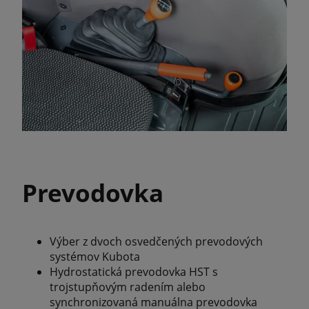
Prevodovka
Výber z dvoch osvedčených prevodových
systémov Kubota
Hydrostatická prevodovka HST s
trojstupňovým radením alebo
synchronizovaná manuálna prevodovka