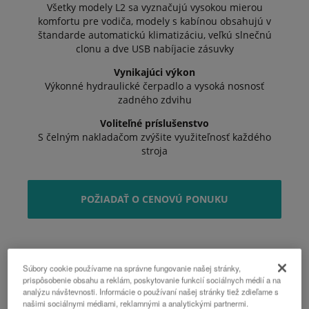
Všetky modely L2 sa vyznačujú vysokou mierou
komfortu pre vodiča, modely s kabínou obsahujú v
štandarde automatickú klimatizáciu, veľkú slnečnú
clonu a dve USB nabíjacie zásuvky
Vynikajúci výkon
Výkonné hydraulické čerpadlo a vysoká nosnosť
zadného zdvihu
Voliteľné príslušenstvo
S čelným nakladačom zvýšite využiteľnosť každého
stroja
POŽIADAŤ O CENOVÚ PONUKU
Súbory cookie používame na správne fungovanie našej stránky,
prispôsobenie obsahu a reklám, poskytovanie funkcií sociálnych médií a na
analýzu návštevnosti. Informácie o používaní našej stránky tiež zdieľame s
našimi sociálnymi médiami, reklamnými a analytickými partnermi.