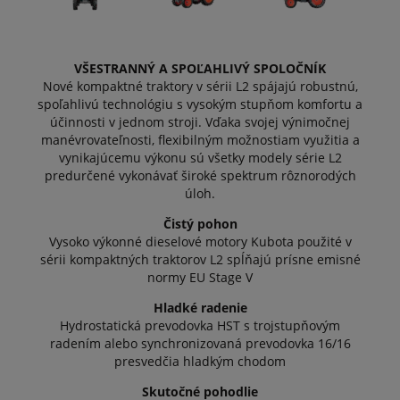
VŠESTRANNÝ A SPOĽAHLIVÝ SPOLOČNÍK
Nové kompaktné traktory v sérii L2 spájajú robustnú,
spoľahlivú technológiu s vysokým stupňom komfortu a
účinnosti v jednom stroji. Vďaka svojej výnimočnej
manévrovateľnosti, flexibilným možnostiam využitia a
vynikajúcemu výkonu sú všetky modely série L2
predurčené vykonávať široké spektrum rôznorodých
úloh.
Čistý pohon
Vysoko výkonné dieselové motory Kubota použité v
sérii kompaktných traktorov L2 spĺňajú prísne emisné
normy EU Stage V
Hladké radenie
Hydrostatická prevodovka HST s trojstupňovým
radením alebo synchronizovaná prevodovka 16/16
presvedčia hladkým chodom
Skutočné pohodlie