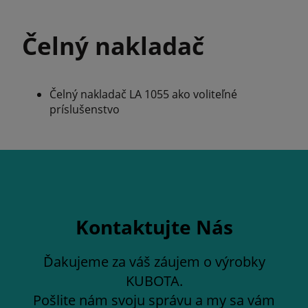
Čelný nakladač
Čelný nakladač LA 1055 ako voliteľné
príslušenstvo
Kontaktujte Nás
Ďakujeme za váš záujem o výrobky
KUBOTA.
Pošlite nám svoju správu a my sa vám