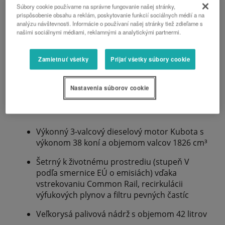
Súbory cookie používame na správne fungovanie našej stránky,
prispôsobenie obsahu a reklám, poskytovanie funkcií sociálnych médií a na
analýzu návštevnosti. Informácie o používaní našej stránky tiež zdieľame s
našimi sociálnymi médiami, reklamnými a analytickými partnermi.
Zamietnuť všetky
Prijať všetky súbory cookie
Nastavenia súborov cookie
Motor
Výkonný 3-valcový dieselový motor Kubota s
výkonom 38 koní a objemom valcov 1826 cm³
Šetrný k životnému prostrediu (stupeň V
podľa smernice EÚ o emisiách) vďaka
vstrekovaniu Common Rail, recirkulácii
výfukových plynov a filtru pevných častíc
Veľkorysá palivová nádrž s objemom 42 litrov