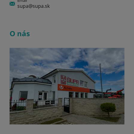
Email
supa@supa.sk
O nás