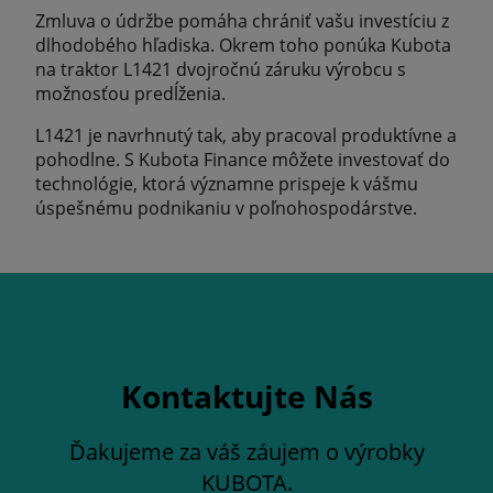
Zmluva o údržbe pomáha chrániť vašu investíciu z
dlhodobého hľadiska. Okrem toho ponúka Kubota
na traktor L1421 dvojročnú záruku výrobcu s
možnosťou predĺženia.
L1421 je navrhnutý tak, aby pracoval produktívne a
pohodlne. S Kubota Finance môžete investovať do
technológie, ktorá významne prispeje k vášmu
úspešnému podnikaniu v poľnohospodárstve.
Kontaktujte Nás
Ďakujeme za váš záujem o výrobky
KUBOTA.