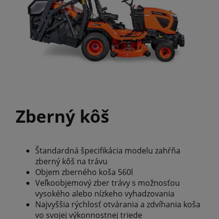
Zberný kôš
Štandardná špecifikácia modelu zahŕňa
zberný kôš na trávu
Objem zberného koša 560l
Veľkoobjemový zber trávy s možnosťou
vysokého alebo nízkeho vyhadzovania
Najvyššia rýchlosť otvárania a zdvíhania koša
vo svojej výkonnostnej triede