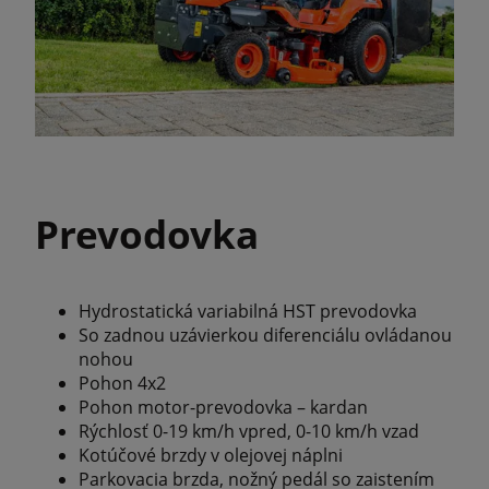
Prevodovka
Hydrostatická variabilná HST prevodovka
So zadnou uzávierkou diferenciálu ovládanou
nohou
Pohon 4x2
Pohon motor-prevodovka – kardan
Rýchlosť 0-19 km/h vpred, 0-10 km/h vzad
Kotúčové brzdy v olejovej náplni
Parkovacia brzda, nožný pedál so zaistením