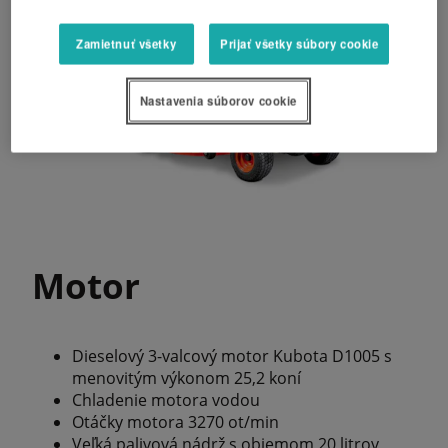
Zamietnuť všetky
Prijať všetky súbory cookie
Nastavenia súborov cookie
Motor
Dieselový 3-valcový motor Kubota D1005 s
menovitým výkonom 25,2 koní
Chladenie motora vodou
Otáčky motora 3270 ot/min
Veľká palivová nádrž s objemom 20 litrov,