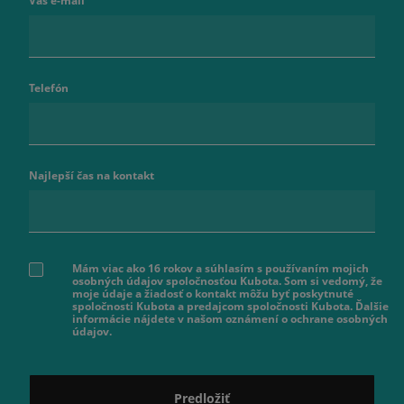
Váš e-mail
Telefón
Najlepší čas na kontakt
Mám viac ako 16 rokov a súhlasím s používaním mojich
osobných údajov spoločnosťou Kubota. Som si vedomý, že
moje údaje a žiadosť o kontakt môžu byť poskytnuté
spoločnosti Kubota a predajcom spoločnosti Kubota. Ďalšie
informácie nájdete v našom oznámení o ochrane osobných
údajov.
Predložiť