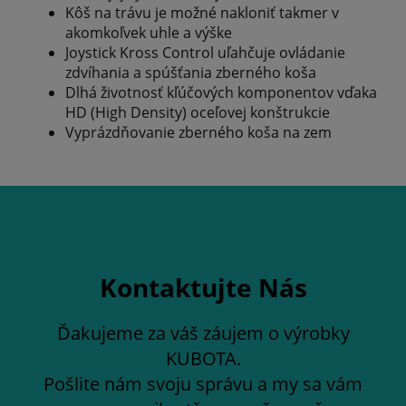
Kôš na trávu je možné nakloniť takmer v
akomkoľvek uhle a výške
Joystick Kross Control uľahčuje ovládanie
zdvíhania a spúšťania zberného koša
Dlhá životnosť kľúčových komponentov vďaka
HD (High Density) oceľovej konštrukcie
Vyprázdňovanie zberného koša na zem
Kontaktujte Nás
Ďakujeme za váš záujem o výrobky
KUBOTA.
Pošlite nám svoju správu a my sa vám