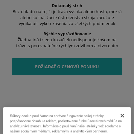
Dokonalý strih
Bez ohľadu na to, či je tráva vysoká alebo hustá, mokrá
alebo suchá, žacie ústrojenstvo stroja zaručuje
vynikajúci výkon kosenia za všetkých podmienok
Rýchle vyprázdňovanie
Žiadna iná trieda kosačiek nedisponuje košom na
trávu s porovnateľne rýchlym zdvihom a otvorením
POŽIADAŤ O CENOVÚ PONUKU
Súbory cookie používame na správne fungovanie našej stránky,
prispôsobenie obsahu a reklám, poskytovanie funkcií sociálnych médií a na
analýzu návštevnosti. Informácie o používaní našej stránky tiež zdieľame s
našimi sociálnymi médiami, reklamnými a analytickými partnermi.