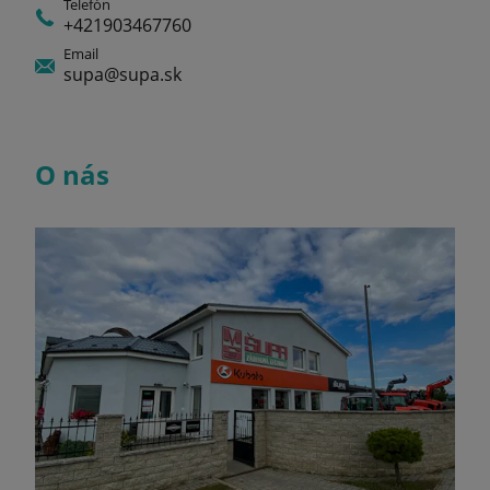
Telefón
+421903467760
Email
supa@supa.sk
O nás