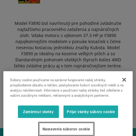
Model F3890 bol navrhnutý pre pohodlné zvládnutie
najťažšieho pracovného zaťaženia a najnáročných
úloh. Vďaka motoru s výkonom 37.3 HP je F3890
najvýkonnejším modelom v ponuke kosačiek s čelne
nesenou kosiacou jednotkou značky Kubota. Model
F3890 je ideálny na kosenie veľkých plôch a so
štandardným pohonom všetkých štyroch kolies 4WD
ľahko zvládne prácu aj v tom najnáročnejšom teréne.
Súbory cookie používame na správne fungovanie našej stránky,
prispôsobenie obsahu a reklám, poskytovanie funkcií sociálnych médií a na
POŽIADAŤ O CENOVÚ PONUKU
analýzu návštevnosti. Informácie o používaní našej stránky tiež zdieľame s
našimi sociálnymi médiami, reklamnými a analytickými partnermi.
KATALÓG F90
Zamietnuť všetky
Prijať všetky súbory cookie
Nastavenia súborov cookie