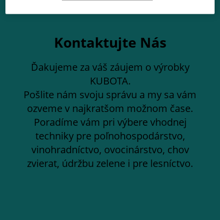
Kontaktujte Nás
Ďakujeme za váš záujem o výrobky
KUBOTA.
Pošlite nám svoju správu a my sa vám
ozveme v najkratšom možnom čase.
Poradíme vám pri výbere vhodnej
techniky pre poľnohospodárstvo,
vinohradníctvo, ovocinárstvo, chov
zvierat, údržbu zelene i pre lesníctvo.