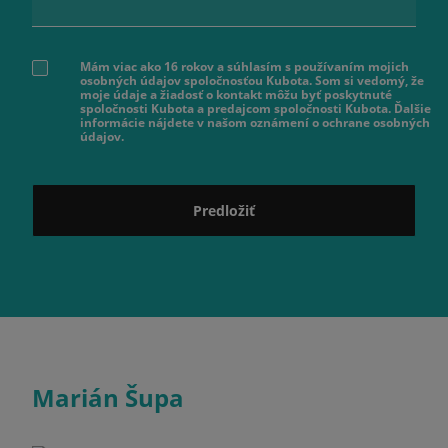
Mám viac ako 16 rokov a súhlasím s používaním mojich
osobných údajov spoločnosťou Kubota. Som si vedomý, že
moje údaje a žiadosť o kontakt môžu byť poskytnuté
spoločnosti Kubota a predajcom spoločnosti Kubota. Ďalšie
informácie nájdete v našom oznámení o ochrane osobných
údajov.
Predložiť
Marián Šupa