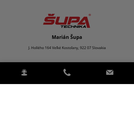
Marián Šupa
J. Hollého 164 Veľké Kostoľany, 922 07 Slovakia
Poľnohospodárstvo
Komunálna technika
O nás
Kontaktujte nás