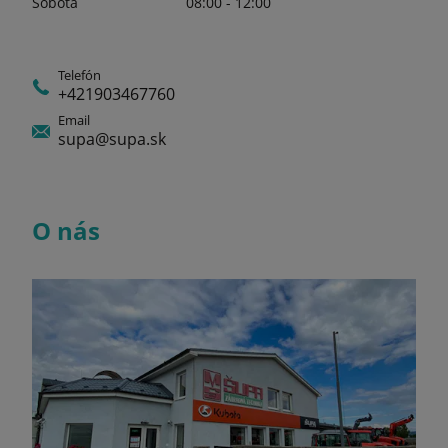
Sobota
08:00 - 12:00
Telefón
+421903467760
Email
supa@supa.sk
O nás