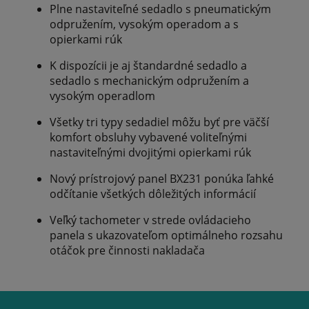
Plne nastaviteľné sedadlo s pneumatickým
odpružením, vysokým operadom a s
opierkami rúk
K dispozícii je aj štandardné sedadlo a
sedadlo s mechanickým odpružením a
vysokým operadlom
Všetky tri typy sedadiel môžu byť pre väčší
komfort obsluhy vybavené voliteľnými
nastaviteľnými dvojitými opierkami rúk
Nový prístrojový panel BX231 ponúka ľahké
odčítanie všetkých dôležitých informácií
Veľký tachometer v strede ovládacieho
panela s ukazovateľom optimálneho rozsahu
otáčok pre činnosti nakladača