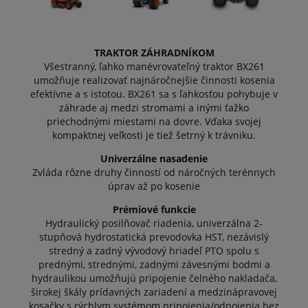
TRAKTOR ZÁHRADNÍKOM
Všestranný, ľahko manévrovateľný traktor BX261
umožňuje realizovať najnáročnejšie činnosti kosenia
efektívne a s istotou. BX261 sa s ľahkosťou pohybuje v
záhrade aj medzi stromami a inými ťažko
priechodnými miestami na dovre. Vďaka svojej
kompaktnej veľkosti je tiež šetrný k trávniku.
Univerzálne nasadenie
Zvláda rôzne druhy činností od náročných terénnych
úprav až po kosenie
Prémiové funkcie
Hydraulický posilňovač riadenia, univerzálna 2-
stupňová hydrostatická prevodovka HST, nezávislý
stredný a zadný vývodový hriadeľ PTO spolu s
prednými, strednými, zadnými závesnými bodmi a
hydraulikou umožňujú pripojenie čelného nakladača,
širokej škály prídavných zariadení a medzinápravovej
kosačky s rýchlym systémom pripojenia/odpojenia bez