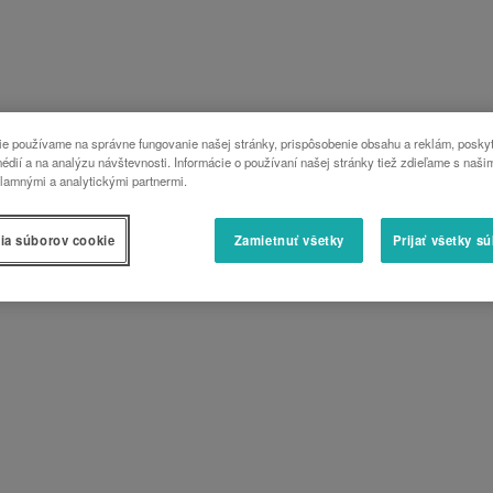
e používame na správne fungovanie našej stránky, prispôsobenie obsahu a reklám, poskyt
édií a na analýzu návštevnosti. Informácie o používaní našej stránky tiež zdieľame s naši
lamnými a analytickými partnermi.
ia súborov cookie
Zamietnuť všetky
Prijať všetky s