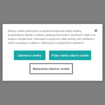
Súbory cookie používame na správne fungovanie našej stránky,
prispôsobenie obsahu a reklám, poskytovanie funkcií sociálnych médií a na
analýzu návštevnosti. Informácie o používaní našej stránky tiež zdieľame s
našimi sociálnymi médiami, reklamnými a analytickými partnermi.
Zamietnuť všetky
Prijať všetky súbory cookie
Nastavenia súborov cookie