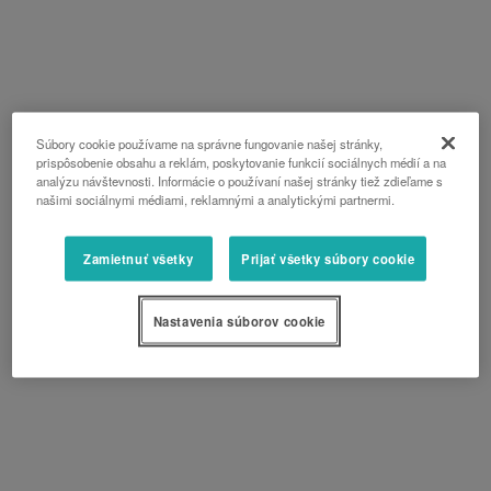
Súbory cookie používame na správne fungovanie našej stránky,
prispôsobenie obsahu a reklám, poskytovanie funkcií sociálnych médií a na
analýzu návštevnosti. Informácie o používaní našej stránky tiež zdieľame s
našimi sociálnymi médiami, reklamnými a analytickými partnermi.
Zamietnuť všetky
Prijať všetky súbory cookie
Nastavenia súborov cookie