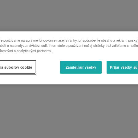
e používame na správne fungovanie našej stránky, prispôsobenie obsahu a reklám, poskyt
édií a na analýzu návštevnosti. Informácie o používaní našej stránky tiež zdieľame s naši
lamnými a analytickými partnermi.
ia súborov cookie
Zamietnuť všetky
Prijať všetky s