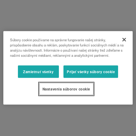
Súbory cookie používame na správne fungovanie našej stránky,
prispôsobenie obsahu a reklám, poskytovanie funkcií sociálnych médií a na
analýzu návštevnosti. Informácie o používaní našej stránky tiež zdieľame s
našimi sociálnymi médiami, reklamnými a analytickými partnermi.
Zamietnuť všetky
Prijať všetky súbory cookie
Nastavenia súborov cookie