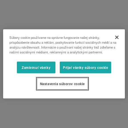
Súbory cookie používame na správne fungovanie našej stránky,
prispôsobenie obsahu a reklám, poskytovanie funkcií sociálnych médií a na
analýzu návštevnosti. Informácie o používaní našej stránky tiež zdieľame s
našimi sociálnymi médiami, reklamnými a analytickými partnermi.
Zamietnuť všetky
Prijať všetky súbory cookie
Nastavenia súborov cookie