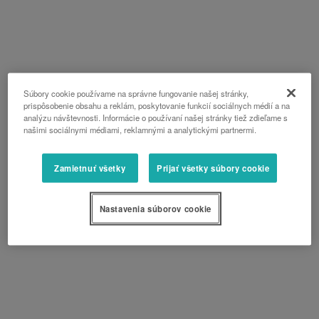
Súbory cookie používame na správne fungovanie našej stránky,
prispôsobenie obsahu a reklám, poskytovanie funkcií sociálnych médií a na
analýzu návštevnosti. Informácie o používaní našej stránky tiež zdieľame s
našimi sociálnymi médiami, reklamnými a analytickými partnermi.
Zamietnuť všetky
Prijať všetky súbory cookie
Nastavenia súborov cookie