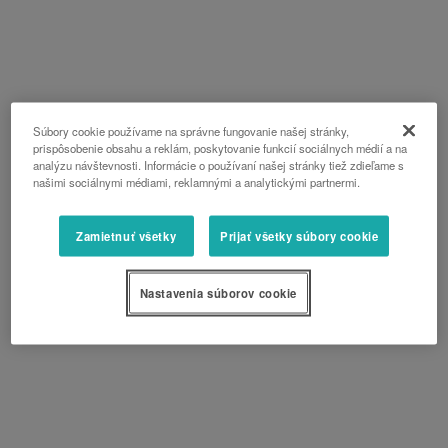
Súbory cookie používame na správne fungovanie našej stránky,
prispôsobenie obsahu a reklám, poskytovanie funkcií sociálnych médií a na
analýzu návštevnosti. Informácie o používaní našej stránky tiež zdieľame s
našimi sociálnymi médiami, reklamnými a analytickými partnermi.
Zamietnuť všetky
Prijať všetky súbory cookie
Nastavenia súborov cookie