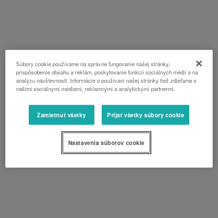
Súbory cookie používame na správne fungovanie našej stránky,
prispôsobenie obsahu a reklám, poskytovanie funkcií sociálnych médií a na
analýzu návštevnosti. Informácie o používaní našej stránky tiež zdieľame s
našimi sociálnymi médiami, reklamnými a analytickými partnermi.
Zamietnuť všetky
Prijať všetky súbory cookie
Nastavenia súborov cookie