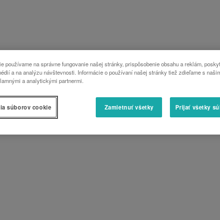
e používame na správne fungovanie našej stránky, prispôsobenie obsahu a reklám, poskyt
édií a na analýzu návštevnosti. Informácie o používaní našej stránky tiež zdieľame s naši
lamnými a analytickými partnermi.
ia súborov cookie
Zamietnuť všetky
Prijať všetky s