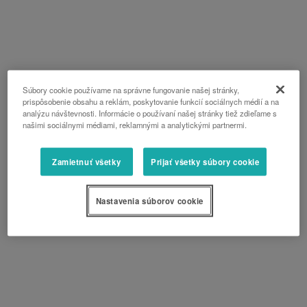
Súbory cookie používame na správne fungovanie našej stránky,
prispôsobenie obsahu a reklám, poskytovanie funkcií sociálnych médií a na
analýzu návštevnosti. Informácie o používaní našej stránky tiež zdieľame s
našimi sociálnymi médiami, reklamnými a analytickými partnermi.
Zamietnuť všetky
Prijať všetky súbory cookie
Nastavenia súborov cookie