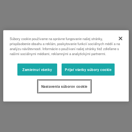
Súbory cookie používame na správne fungovanie našej stránky,
prispôsobenie obsahu a reklám, poskytovanie funkcií sociálnych médií a na
analýzu návštevnosti. Informácie o používaní našej stránky tiež zdieľame s
našimi sociálnymi médiami, reklamnými a analytickými partnermi.
Zamietnuť všetky
Prijať všetky súbory cookie
Nastavenia súborov cookie