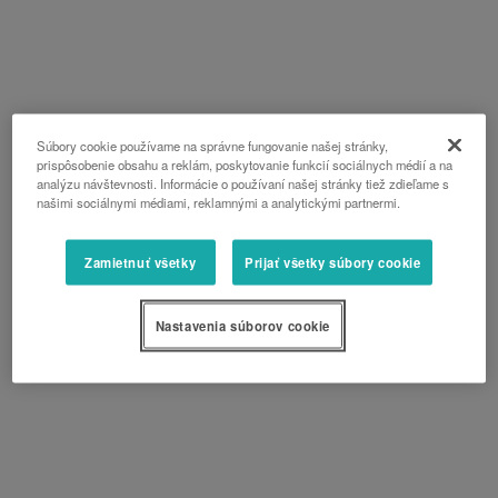
Súbory cookie používame na správne fungovanie našej stránky,
prispôsobenie obsahu a reklám, poskytovanie funkcií sociálnych médií a na
analýzu návštevnosti. Informácie o používaní našej stránky tiež zdieľame s
našimi sociálnymi médiami, reklamnými a analytickými partnermi.
Zamietnuť všetky
Prijať všetky súbory cookie
Nastavenia súborov cookie