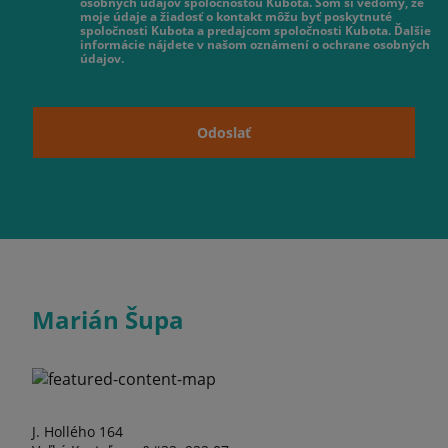
osobných údajov spoločnosťou Kubota. Som si vedomý, že
moje údaje a žiadosť o kontakt môžu byť poskytnuté
spoločnosti Kubota a predajcom spoločnosti Kubota. Ďalšie
informácie nájdete v našom oznámení o ochrane osobných
údajov.
Odoslať
Marián Šupa
J. Hollého 164