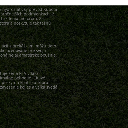
ný hydrostatický prevod Kubota
náročnejších podmienkach. Z
m brzdenia motorom. Za
ora a poskytuje tak ťažnú
ácii s prekážkami môžu tieto
soko oceňované pre svoju
onálne aj amatérske použitie.
tuje séria RTV vďaka
málne pohodlie. Citlivé
poskytnú kontrolu, ktorú
zavesenie kolies a veľká svetlá