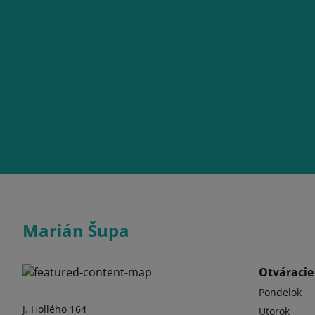
Marián Šupa
Otváracie
Pondelok
J. Hollého 164
Utorok