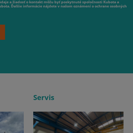
daje a žiadosť o kontakt môžu byť poskytnuté spoločnosti Kubota a
ubota. Ďalšie informácie nájdete v našom oznámení o ochrane osobných
Servis