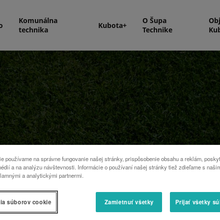
Komunálna
O Šupa
Ob
o
Kubota+
technika
Technike
Ku
e používame na správne fungovanie našej stránky, prispôsobenie obsahu a reklám, poskyt
édií a na analýzu návštevnosti. Informácie o používaní našej stránky tiež zdieľame s naši
lamnými a analytickými partnermi.
(400 a 500 cm3) a jedného
ia súborov cookie
Zamietnuť všetky
Prijať všetky s