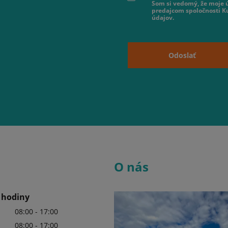
Som si vedomý, že moje ú
predajcom spoločnosti K
údajov.
Odoslať
O nás
 hodiny
08:00 - 17:00
08:00 - 17:00