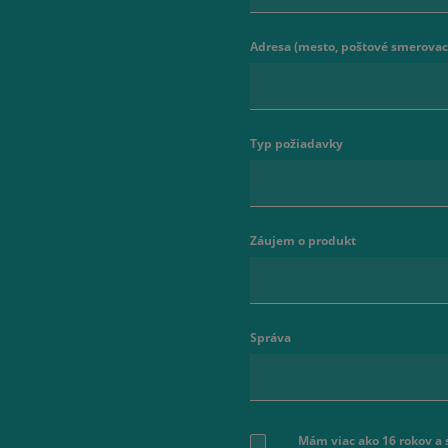
Adresa (mesto, poštové smerovaci
Typ požiadavky
Záujem o produkt
Správa
Mám viac ako 16 rokov a