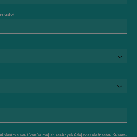
e číslo)
 súhlasím s používaním mojich osobných údajov spoločnosťou Kubota.