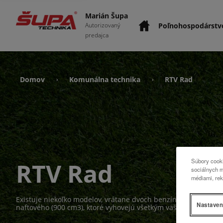
Marián Šupa
Poľnohospodárstv
Autorizovaný
predajca
Domov
Komunálna technika
RTV Rad
›
›
Súbory cooki
RTV Rad
sociálnych m
médiami, rek
Existuje niekoľko modelov, vrátane dvoch benzínových verzií 
Nastaven
naftového (900 cm3), ktoré vyhovejú všetkým vašim potrebám.