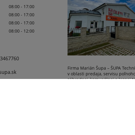
08:00 - 17:00
08:00 - 17:00
08:00 - 17:00
08:00 - 12:00
3467760
Firma Marián Šupa – ŠUPA Techn
upa.sk
v oblasti predaja, servisu poľnoh
záhradnej, komunálnej a lesnej t
Čítaj viac