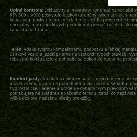
Úplná kontrola:
Exkluzívny a inovatívny kontinuálne variabil
RTV 500 a X900 poskytuje bezkonkurenčný výkon aj v tých naj
kopca vám poskytuje presné riadenie vozidla prostredníctvo
normálnych prevádzkových podmienok prenáša všetku silu mot
kapacitu až 1 tona.
Terén:
Vďaka svojmu kompaktnému podvozku a ľahkej manipul
úžitkové vozidlá jazdiť priamo na všetkých typoch stavieb. Vy
robustnú konštrukciu a pohodlie sa dokonale hodia na profesi
Komfort jazdy:
Na diaľnici alebo v najdrsnejšom teréne posky
inovatívnemu dizajnu a pohodlnému lavicovému sedadlu maxi
hydrostatické riadenie a brzdenie dynamickým prevodom vám 
potrebujete na zvládnutie každého terénu; zatiaľ čo nezávislé 
výška doslova nasiaknu všetky prekážky.