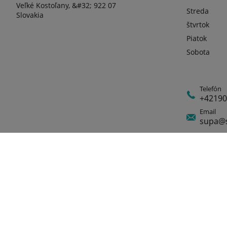
Veľké Kostoľany, &#32; 922 07
Streda
Slovakia
štvrtok
Piatok
Sobota
Telefón
+42190
Email
supa@s