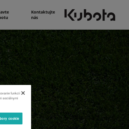
javte
Kontaktujte
botu
nás
ovanie funkcií
mi sociálnymi
úbory cookie