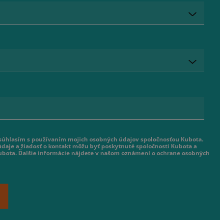
 súhlasím s používaním mojich osobných údajov spoločnosťou Kubota.
daje a žiadosť o kontakt môžu byť poskytnuté spoločnosti Kubota a
ubota. Ďalšie informácie nájdete v našom oznámení o ochrane osobných