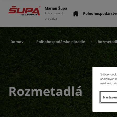
Marián Šupa
Poľnohospodárstv
Autorizovaný
predajca
Domov
Poľnohospodárske náradie
Rozmetadl
›
›
Súbory cooki
sociálnych m
médiami, rek
Rozmetadlá
Nastaven