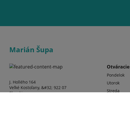
Marián Šupa
Otváracie
Pondelok
J. Hollého 164
Utorok
Veľké Kostoľany, &#32; 922 07
Streda
Slovakia
štvrtok
Piatok
Sobota