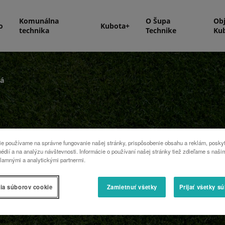
Komunálna
O Šupa
Ob
o
Kubota+
technika
Technike
Ku
á
e používame na správne fungovanie našej stránky, prispôsobenie obsahu a reklám, poskyt
édií a na analýzu návštevnosti. Informácie o používaní našej stránky tiež zdieľame s naši
lamnými a analytickými partnermi.
ia súborov cookie
Zamietnuť všetky
Prijať všetky s