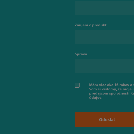
Záujem o produkt
Správa
Mám viac ako 16 rokov a
Som si vedomý, že moje ú
predajcom spoločnosti K
údajov.
Odoslať