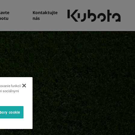
javte
Kontaktujte
botu
nás
ovanie funkcií
mi sociálnymi
úbory cookie