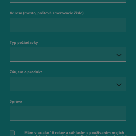
Adresa (mesto, poštové smerovacie číslo)
Typ požiadavky
Záujem o produkt
Správa
Mám viac ako 16 rokov a súhlasím s používaním mojich