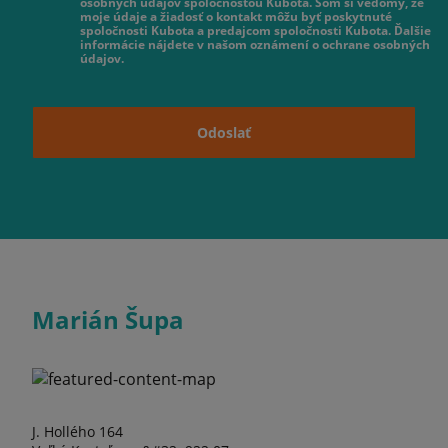
osobných údajov spoločnosťou Kubota. Som si vedomý, že
moje údaje a žiadosť o kontakt môžu byť poskytnuté
spoločnosti Kubota a predajcom spoločnosti Kubota. Ďalšie
informácie nájdete v našom oznámení o ochrane osobných
údajov.
Odoslať
Marián Šupa
J. Hollého 164