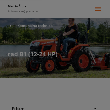
Marián Šupa
Autorizovaný predajca
‹ Komunálna technika
rad B1 (12-24 HP)
Filter