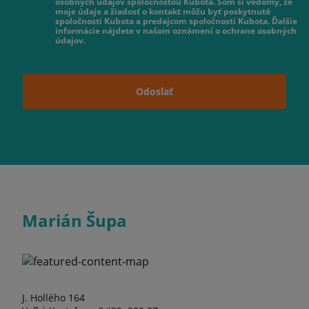
osobných údajov spoločnosťou Kubota. Som si vedomý, že
moje údaje a žiadosť o kontakt môžu byť poskytnuté
spoločnosti Kubota a predajcom spoločnosti Kubota. Ďalšie
informácie nájdete v našom oznámení o ochrane osobných
údajov.
Odoslať
Marián Šupa
J. Hollého 164