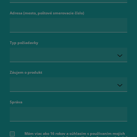
Adresa (mesto, poštové smerovacie číslo)
Typ požiadavky
Záujem o produkt
Správa
Mám viac ako 16 rokov a súhlasím s používaním mojich