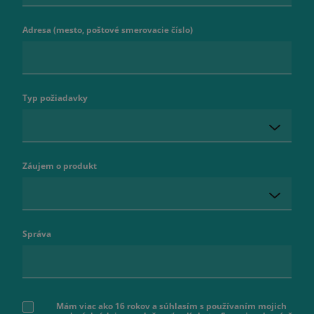
Adresa (mesto, poštové smerovacie číslo)
Typ požiadavky
Záujem o produkt
Správa
Mám viac ako 16 rokov a súhlasím s používaním mojich