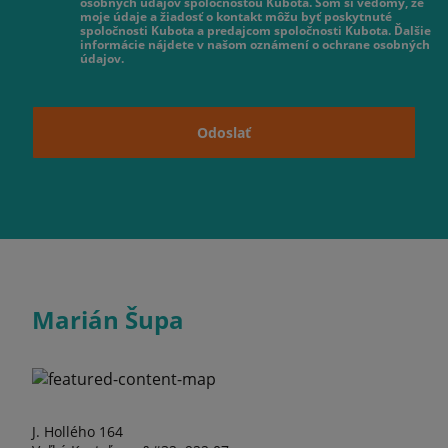
osobných údajov spoločnosťou Kubota. Som si vedomý, že
moje údaje a žiadosť o kontakt môžu byť poskytnuté
spoločnosti Kubota a predajcom spoločnosti Kubota. Ďalšie
informácie nájdete v našom oznámení o ochrane osobných
údajov.
Odoslať
Marián Šupa
J. Hollého 164