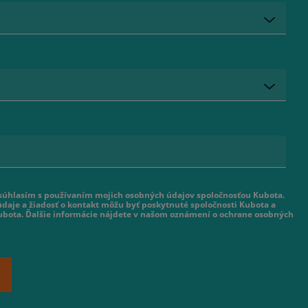
 súhlasím s používaním mojich osobných údajov spoločnosťou Kubota.
daje a žiadosť o kontakt môžu byť poskytnuté spoločnosti Kubota a
ubota. Ďalšie informácie nájdete v našom oznámení o ochrane osobných