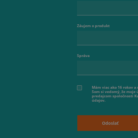
Záujem o produkt
Správa
Mám viac ako 16 rokov a
Som si vedomý, že moje ú
predajcom spoločnosti K
údajov.
Odoslať