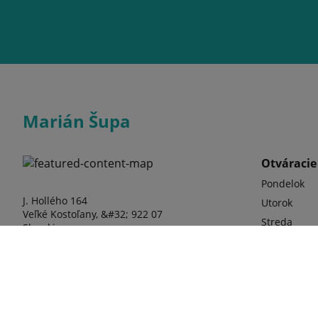
Marián Šupa
Otváracie
Pondelok
J. Hollého 164
Utorok
Veľké Kostoľany, &#32; 922 07
Streda
Slovakia
štvrtok
Piatok
Sobota