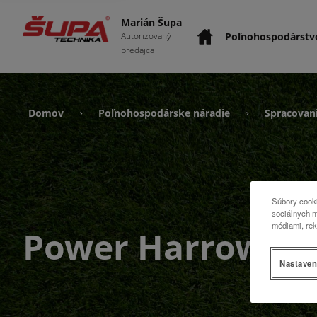
Marián Šupa
Poľnohospodárstv
Autorizovaný
predajca
Domov
Poľnohospodárske náradie
Spracovan
›
›
Súbory cooki
sociálnych m
médiami, rek
Power Harrow
Nastaven