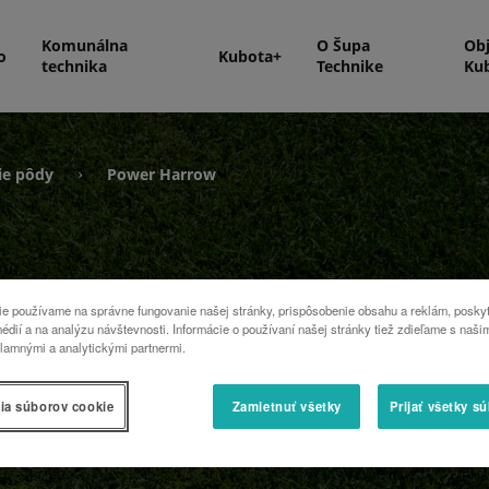
Komunálna
O Šupa
Ob
o
Kubota+
technika
Technike
Ku
ie pôdy
Power Harrow
›
e používame na správne fungovanie našej stránky, prispôsobenie obsahu a reklám, poskyt
édií a na analýzu návštevnosti. Informácie o používaní našej stránky tiež zdieľame s naši
lamnými a analytickými partnermi.
ia súborov cookie
Zamietnuť všetky
Prijať všetky s