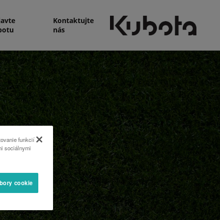
javte
Kontaktujte
botu
nás
ovanie funkcií
mi sociálnymi
úbory cookie