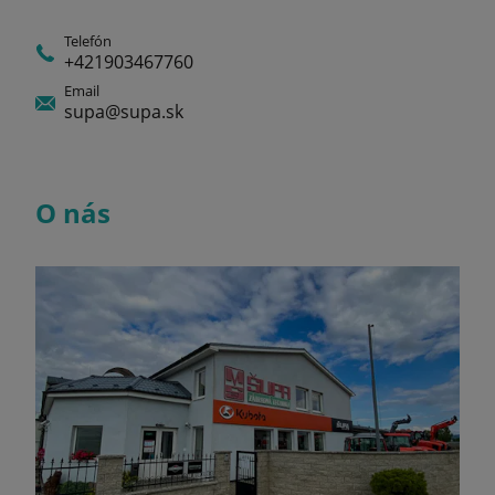
Telefón
+421903467760
Email
supa@supa.sk
O nás