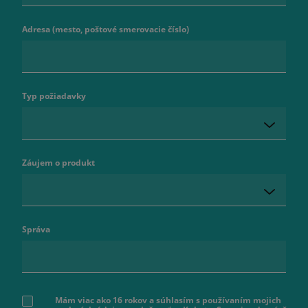
Adresa (mesto, poštové smerovacie číslo)
Typ požiadavky
Záujem o produkt
Správa
Mám viac ako 16 rokov a súhlasím s používaním mojich