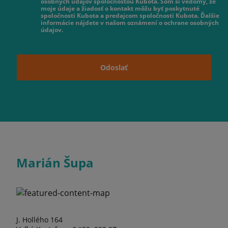
osobných údajov spoločnosťou Kubota. Som si vedomý, že
moje údaje a žiadosť o kontakt môžu byť poskytnuté
spoločnosti Kubota a predajcom spoločnosti Kubota. Ďalšie
informácie nájdete v našom oznámení o ochrane osobných
údajov.
Odoslať
Marián Šupa
J. Hollého 164