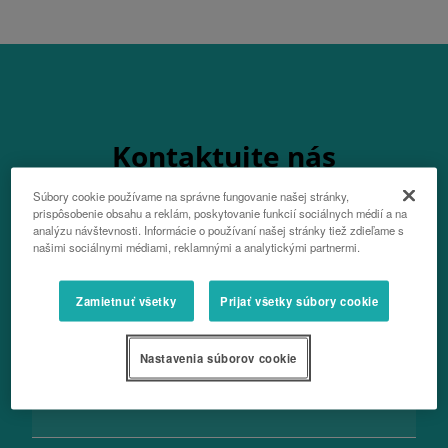
Kontaktujte nás
Súbory cookie používame na správne fungovanie našej stránky,
prispôsobenie obsahu a reklám, poskytovanie funkcií sociálnych médií a na
analýzu návštevnosti. Informácie o používaní našej stránky tiež zdieľame s
našimi sociálnymi médiami, reklamnými a analytickými partnermi.
Vaše celé meno
Zamietnuť všetky
Prijať všetky súbory cookie
Nastavenia súborov cookie
Priezvisko