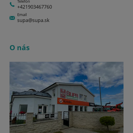
Telefón
+421903467760
Email
supa@supa.sk
O nás