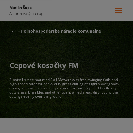
Marián Šupa
Autorizovaný predajca
‹ Poľnohospodárske náradie komunálne
Cepové kosačky FM
3-point linkage mounted Flail Mowers with free swinging flails and
high speed rotor for heavy duty grass cutting of slightly overgrown
areas, or those that are only cut once or twice a year. Effortlessly
cuts grass, brambles and other overplanted areas distributing the
cuttings evenly over the ground.