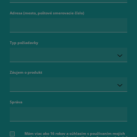
Adresa (mesto, poštové smerovacie číslo)
Typ požiadavky
Záujem o produkt
Správa
Mám viac ako 16 rokov a súhlasím s používaním mojich