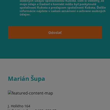
osobných údajov spoločnosťou Kubota. Som si vedomý, že
moje údaje a žiadosť o kontakt môžu byť poskytnuté
spoločnosti Kubota a predajcom spoločnosti Kubota. Ďalšie
informácie nájdete v našom oznámení o ochrane osobných
údajov.
Odoslať
Marián Šupa
J. Hollého 164