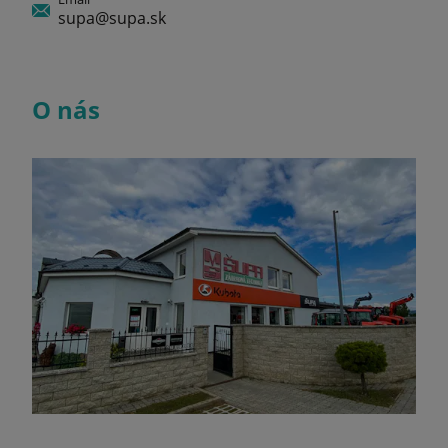
supa@supa.sk
O nás